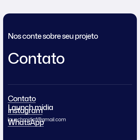
Nos conte sobre seu projeto
Contato
Contato
Launch mídia
Instagram
launchmidia1@gmail.com
WhatsApp